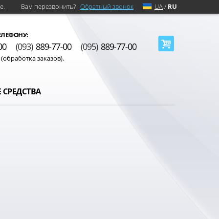
е.
Вам перезвонить?
Обратный звонок
UA
/
RU
ЕЛЕФОНУ:
00
(093)
889-77-00
(095)
889-77-00
0 (обработка заказов).
 СРЕДСТВА