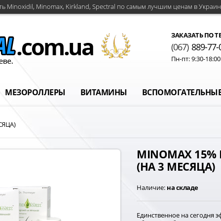
ть Minoxidil, Minomax, Kirkland, Spectral по самым лучшим ценам в Украин
ЗАКАЗАТЬ ПО Т
(067)
889-77-
Пн-пт: 9:30-18:0
МЕЗОРОЛЛЕРЫ
ВИТАМИНЫ
ВСПОМОГАТЕЛЬНЫЕ
СЯЦА)
MINOMAX 15%
(НА 3 МЕСЯЦА)
Наличие:
на складе
Единственное на сегодня э