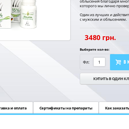
облысения благодаря мно
которого мы лично провер
Один из лучших и действи
с мужским и облысением.
3480 грн.
Выберите кол-во:
В 
Фл:
КУПИТЬ В ОДИН К
тавка и оплата
Сертификаты на препараты
Как заказат