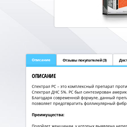
Описание
Отзывы покупателей (
3
)
Дос
ОПИСАНИЕ
Спектрал РС – это комплексный препарат проти
Спектрал ДНС 5%. РС был синтезирован америк
Благодаря современной формуле, данный препа
позволяет предотвратить фолликулярный фибро
Преимущества:
Подойдет женщинам, у которых выявлена непе