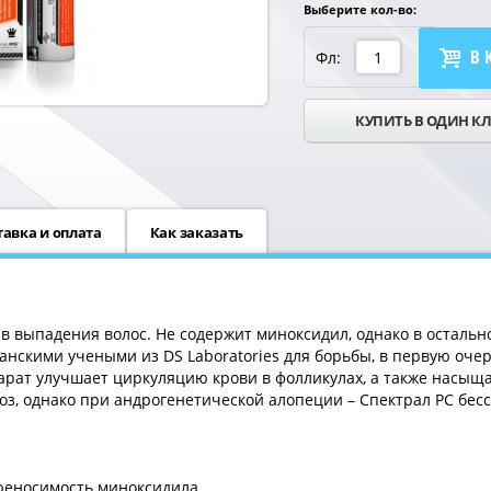
Выберите кол-во:
В 
Фл:
КУПИТЬ В ОДИН К
тавка и оплата
Как заказать
в выпадения волос. Не содержит миноксидил, однако в остальн
анскими учеными из DS Laboratories для борьбы, в первую оче
рат улучшает циркуляцию крови в фолликулах, а также насыщ
з, однако при андрогенетической алопеции – Спектрал РС бесс
реносимость миноксидила.