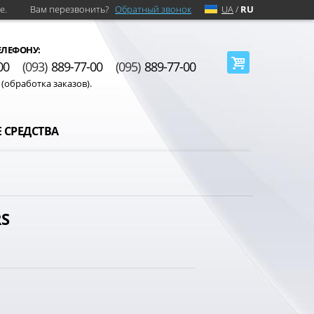
е.
Вам перезвонить?
Обратный звонок
UA
/
RU
ЕЛЕФОНУ:
00
(093)
889-77-00
(095)
889-77-00
0 (обработка заказов).
 СРЕДСТВА
RS