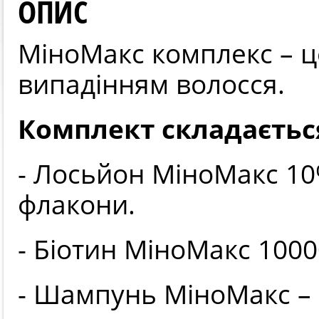
ОПИС
МіноМакс комплекс – ц
випадінням волосся.
Комплект складається
- Лосьйон МіноМакс 10
флакони.
- Біотин МіноМакс 10000
- Шампунь МіноМакс – 